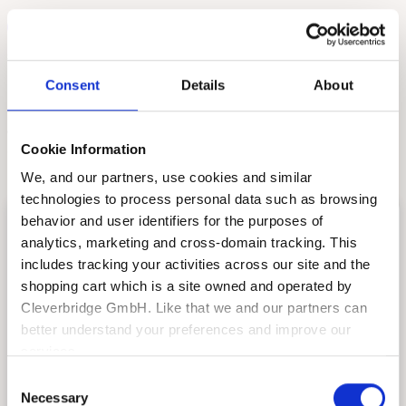
Accede a contenido y catálogos en la nube
siempre actualizados
Consent
Details
About
¿Listo para transformar tu flujo de trabajo?
Cookie Information
¡Rellena el formulario para comenzar!
We, and our partners, use cookies and similar
technologies to process personal data such as browsing
behavior and user identifiers for the purposes of
Solicite una demostración
analytics, marketing and cross-domain tracking. This
includes tracking your activities across our site and the
gratuita
shopping cart which is a site owned and operated by
Cleverbridge GmbH. Like that we and our partners can
Por favor, proporcione tus datos a
better understand your preferences and improve our
continuación y un miembro de nuestro
services.
equipo se pondrá en contacto con usted para
Consent
Also, the operator of the shopping cart, Cleverbridge
programar una demostración completa y
Necessary
Selection