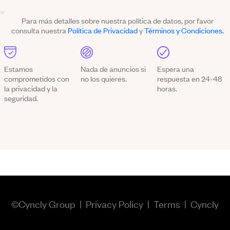
Para más detalles sobre nuestra política de datos, por favor
consulta nuestra
Política de Privacidad
y
Términos y Condiciones.
Estamos
Nada de anuncios si
Espera una
comprometidos con
no los quieres.
respuesta en 24-48
la privacidad y la
horas.
seguridad.
©Cyncly Group |
Privacy Policy
|
Terms
|
Cyncly