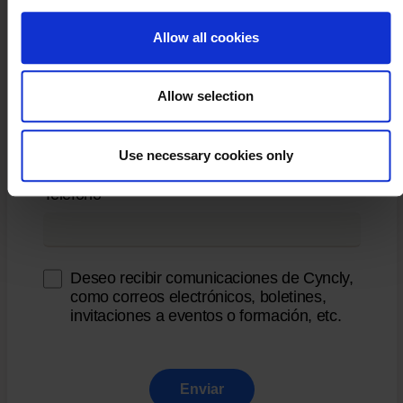
and the shopping cart site. For more information, see our
Privacy Policy
and Cleverbridge’s
Privacy Policy
.
Allow all cookies
*
País
Allow selection
*
Código Postal
Use necessary cookies only
*
Teléfono
Deseo recibir comunicaciones de Cyncly,
como correos electrónicos, boletines,
invitaciones a eventos o formación, etc.
Enviar