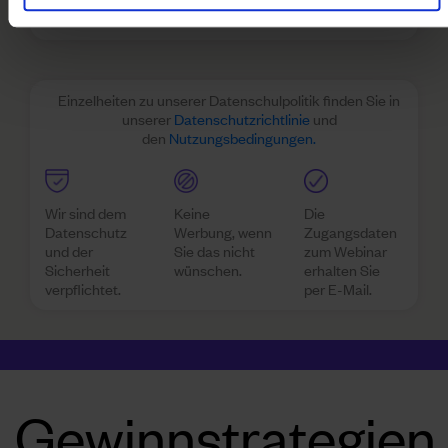
Einzelheiten zu unserer Datenschulpolitik finden Sie in
unserer
Datenschutzrichtlinie
und
den
Nutzungsbedingungen.
Wir sind dem
Keine
Die
Datenschutz
Werbung, wenn
Zugangsdaten
und der
Sie das nicht
zum Webinar
Sicherheit
wünschen.
erhalten Sie
verpflichtet.
per E-Mail.
Gewinnstrategien