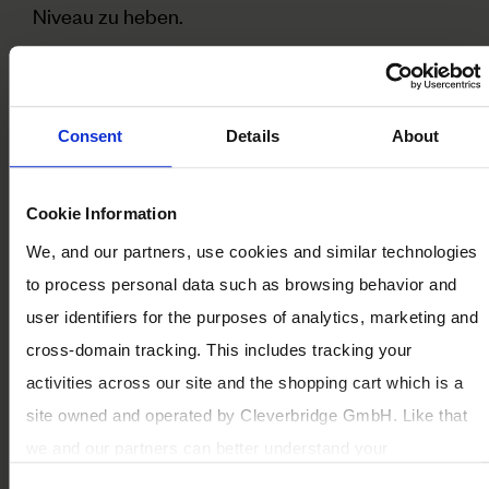
Niveau zu heben.
*
Vorname
Consent
Details
About
*
Nachname
Cookie Information
We, and our partners, use cookies and similar technologies
to process personal data such as browsing behavior and
*
Firmenname
user identifiers for the purposes of analytics, marketing and
cross-domain tracking. This includes tracking your
activities across our site and the shopping cart which is a
*
Email Adresse
site owned and operated by Cleverbridge GmbH. Like that
we and our partners can better understand your
preferences and improve our services.
*
Land